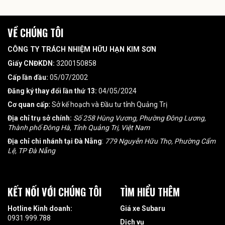
VỀ CHÚNG TÔI
CÔNG TY TRÁCH NHIỆM HỮU HẠN KIM SƠN
Giấy CNĐKDN:
3200150858
Cấp lần đầu:
05/07/2002
Đăng ký thay đổi lần thứ 13:
04/05/2024
Cơ quan cấp:
Sở kế hoạch và Đầu tư tỉnh Quảng Trị
Địa chỉ trụ sở chính:
Số 258 Hùng Vương, Phường Đông Lương,
Thành phố Đông Hà, Tỉnh Quảng Trị, Việt Nam
Địa chỉ chi nhánh tại Đà Nẵng
:
779 Nguyễn Hữu Thọ, Phường Cẩm
Lệ, TP Đà Nẵng
KẾT NỐI VỚI CHÚNG TÔI
TÌM HIỂU THÊM
Hotline Kinh doanh:
Giá xe Subaru
0931.999.788
Dịch vụ