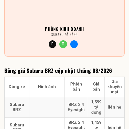
PHÒNG KINH DOANH
SUBARU ĐÀ NẴNG
Bảng giá Subaru BRZ cập nhật tháng 08/2026
Giá
Phiên
Giá
Dòng xe
Hình ảnh
khuyến
bản
bán
mại
1,599
Subaru
BRZ 2.4
tỷ
liên hệ
BRZ
Eyesight
đồng
BRZ 2.4
1,459
Subaru
Eyesight
tỷ
liên hệ