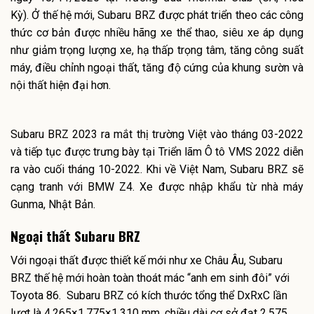
Kỳ). Ở thế hệ mới, Subaru BRZ được phát triển theo các công
thức cơ bản được nhiều hãng xe thể thao, siêu xe áp dụng
như giảm trọng lượng xe, hạ thấp trọng tâm, tăng công suất
máy, điều chỉnh ngoại thất, tăng độ cứng của khung sườn và
nội thất hiện đại hơn.
Subaru BRZ 2023 ra mắt thị trường Việt vào tháng 03-2022
và tiếp tục được trưng bày tại Triển lãm Ô tô VMS 2022 diễn
ra vào cuối tháng 10-2022. Khi về Việt Nam, Subaru BRZ sẽ
cạng tranh với BMW Z4. Xe được nhập khẩu từ nhà máy
Gunma, Nhật Bản.
Ngoại thất Subaru BRZ
Với ngoại thất được thiết kế mới như xe Châu Âu, Subaru
BRZ thế hệ mới hoàn toàn thoát mác “anh em sinh đôi” với
Toyota 86. Subaru BRZ có kích thước tổng thể DxRxC lần
lượt là 4.265×1.775×1.310 mm, chiều dài cơ sở đạt 2.575