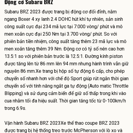
Động cơ Subaru BRZ
Subaru BRZ 2023 được trang bị động cơ đối đỉnh, nằm
ngang Boxer 4 xy lanh 2.4 DOHC hút khí tự nhiên, sản sinh
công suất cực đại 234 mã lực tại 7.000 vòng/ phút và mô
men xoắn cực đại 250 Nm tại 3.700 vòng/ phút. So với
phiên bản tiền nhiệm, công suất tăng thêm 23 mã lực và mô
men xoắn tăng thêm 39 Nm. Động cơ có tỷ số nén cao hơn
13.5:1 so với phiên bản trước là 12.5:1. Đường kính piston
được tăng lên từ 86 mm lên 94 mm nhưng hành trình vẫn giữ
nguyên 86 mm.Xe trang bị hộp số tự động 6 cấp, cho phép
chuyển số nhanh hơn với chế độ Sport giúp rút ngắn thời gian
chuyển số với tính năng ngắt ga tự động (Auto matic Throttle
Blipping) và sử dụng cảm biến để giữ số thấp trong khi vào
cua nhằm tối đa hiệu suất. Thời gian tăng tốc từ 0-100km/h
trong 6.9s.
Vận hành Subaru BRZ 2023Xe thể thao coupe BRZ 2023
được trang bị hệ thống treo trước McPherson với lò xo và