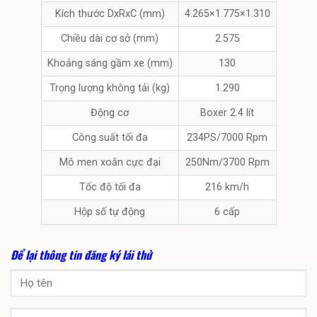
Kích thước DxRxC (mm)
4.265×1.775×1.310
Chiều dài cơ sở (mm)
2.575
Khoảng sáng gầm xe (mm)
130
Trọng lượng không tải (kg)
1.290
Động cơ
Boxer 2.4 lít
Công suất tối đa
234PS/7000 Rpm
Mô men xoắn cực đại
250Nm/3700 Rpm
Tốc độ tối đa
216 km/h
Hộp số tự động
6 cấp
Để lại thông tin đăng ký lái thử