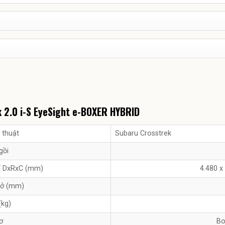
k 2.0 i-S EyeSight e-BOXER HYBRID
 thuật
Subaru Crosstrek
gồi
hể DxRxC (mm)
4.480 x
sở (mm)
(kg)
ơ
Bo