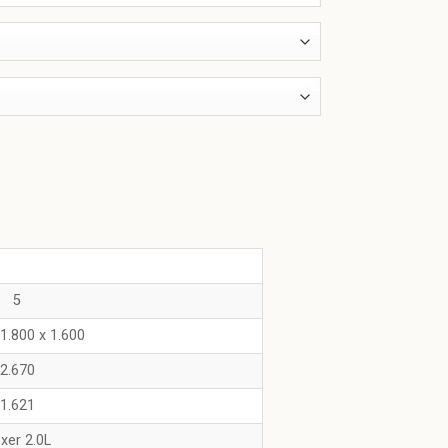
5
 1.800 x 1.600
2.670
1.621
xer 2.0L