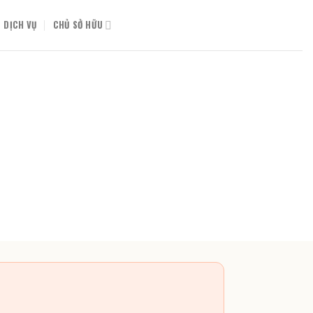
DỊCH VỤ
CHỦ SỞ HỮU