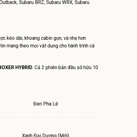
 Outback, Subaru BRZ, Subaru WRX, Subaru
ược kéo dài, khoang cabin gọn, và nhẹ hơn
ự tin mang theo mọi vật dụng cho hành trình cá
e-BOXER HYBRID
. Cả 2 phiên bản đều sở hữu 10
Đen Pha Lê
Xanh Đại Dương (Mới)