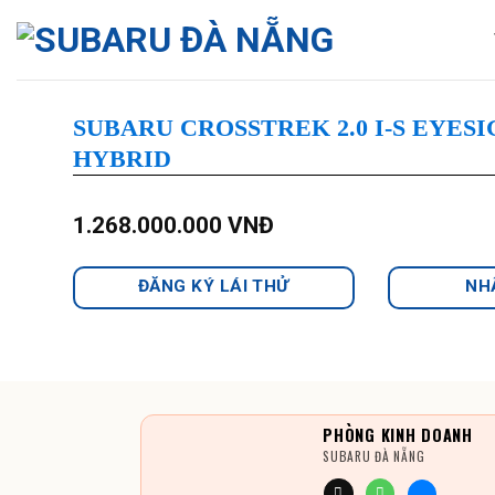
Skip
to
content
SUBARU CROSSTREK 2.0 I-S EYES
HYBRID
1.268.000.000
VNĐ
ĐĂNG KÝ LÁI THỬ
NH
PHÒNG KINH DOANH
SUBARU ĐÀ NẴNG