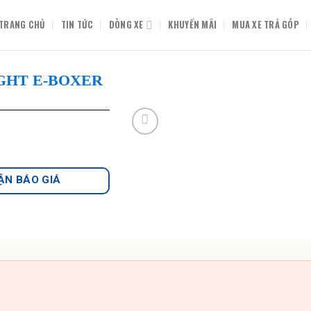
TRANG CHỦ
TIN TỨC
DÒNG XE
KHUYẾN MÃI
MUA XE TRẢ GÓP
IGHT E-BOXER
ẬN BÁO GIÁ