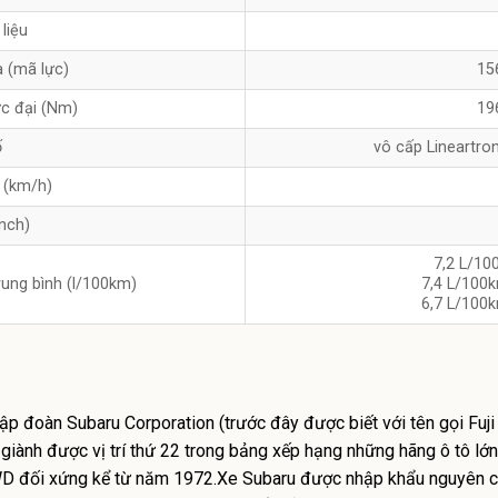
 liệu
a (mã lực)
15
c đại (Nm)
19
ố
vô cấp Lineartro
 (km/h)
nch)
7,2 L/10
rung bình (l/100km)
7,4 L/100k
6,7 L/100k
tập đoàn Subaru Corporation (trước đây được biết với tên gọi Fuj
ành được vị trí thứ 22 trong bảng xếp hạng những hãng ô tô lớn t
WD đối xứng kể từ năm 1972.Xe Subaru được nhập khẩu nguyên ch