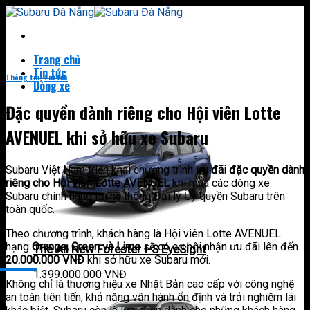
Skip
to
content
Trang chủ
Tin tức
Thông tin
,
Tin tức
Dòng xe
Đặc quyền dành riêng cho Hội viên Lotte
AVENUEL khi sở hữu xe Subaru
Subaru Việt Nam triển khai chương trình
ưu đãi đặc quyền dành
riêng cho Hội viên Lotte AVENUEL
khi mua các dòng xe
Subaru chính hãng tại hệ thống Đại lý Ủy quyền Subaru trên
toàn quốc.
Theo chương trình, khách hàng là Hội viên Lotte AVENUEL
hạng
Orange, Green và Lime
sẽ có cơ hội nhận ưu đãi lên đến
The All New Forester I-S EyeSight
20.000.000 VNĐ
khi sở hữu xe Subaru mới.
1.399.000.000
VNĐ
Không chỉ là thương hiệu xe Nhật Bản cao cấp với công nghệ
an toàn tiên tiến, khả năng vận hành ổn định và trải nghiệm lái